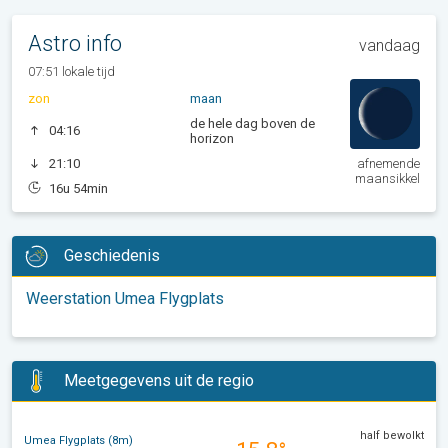
Astro info
vandaag
07:51 lokale tijd
zon
maan
de hele dag boven de
04:16
horizon
21:10
afnemende
maansikkel
16u 54min
Geschiedenis
Weerstation Umea Flygplats
Meetgegevens uit de regio
half bewolkt
Umea Flygplats (8m)