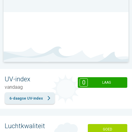
UV-index
0
LAAG
vandaag
6-daagse UV-index
Luchtkwaliteit
GOED