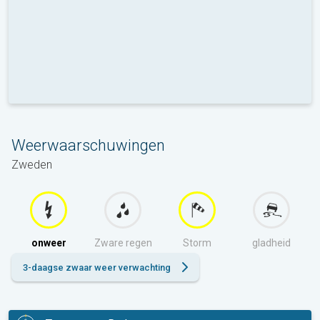
Weerwaarschuwingen
Zweden
onweer
Zware regen
Storm
gladheid
3-daagse zwaar weer verwachting