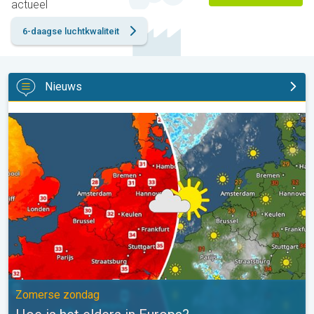
actueel
6-daagse luchtkwaliteit
Nieuws
Hoe is het elders in Europa?. Zomerse zondag. . .
Zomerse zondag