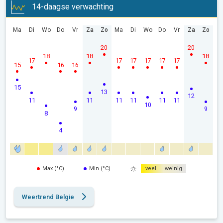
14-daagse verwachting
Ma
Di
Wo
Do
Vr
Za
Zo
Ma
Di
Wo
Do
Vr
Za
Zo
20
20
18
18
18
17
17
17
17
17
17
15
16
16
15
13
12
11
11
11
11
11
11
10
9
9
8
4
Max (°C)
Min (°C)
veel
weinig
Weertrend Belgie