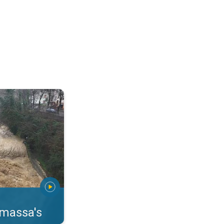
erstromingen Toscane. . .
rmassa's