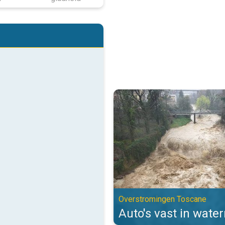
Auto's vast in watermassa's. Ov
Overstromingen Toscane
Auto's vast in wate