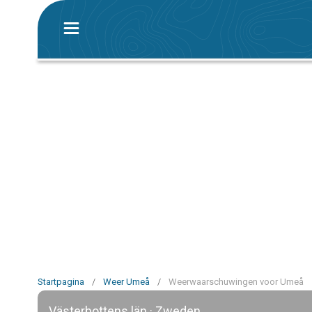
Startpagina
/
Weer Umeå
/
Weerwaarschuwingen voor Umeå
Västerbottens län · Zweden