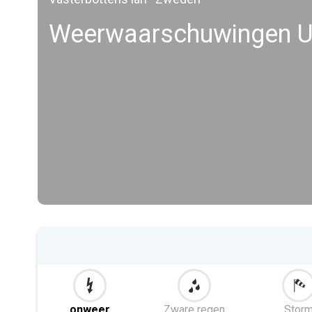
Weerwaarschuwingen 
onweer
Zware regen
Stor