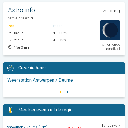
Astro info
vandaag
20:54 lokale tijd
zon
maan
06:17
00:26
21:17
18:35
afnemende
15u 0min
maansikkel
Geschiedenis
Weerstation Antwerpen / Deurne
Meetgegevens uit de regio
licht bewolkt
Antwerpen / Deurne (14m)