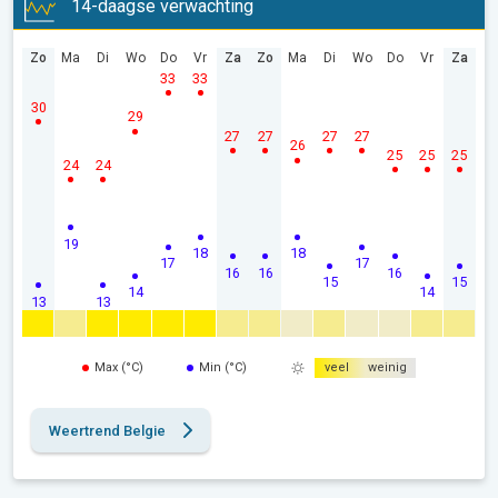
14-daagse verwachting
Zo
Ma
Di
Wo
Do
Vr
Za
Zo
Ma
Di
Wo
Do
Vr
Za
33
33
30
29
27
27
27
27
26
25
25
25
24
24
19
18
18
17
17
16
16
16
15
15
14
14
13
13
Max (°C)
Min (°C)
veel
weinig
Weertrend Belgie