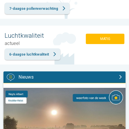
7-daagse pollenverwachting
Luchtkwaliteit
MATIG
actueel
6-daagse luchtkwaliteit
Nieuws
De weerfoto van de week. Weer&Radar uploader. . .