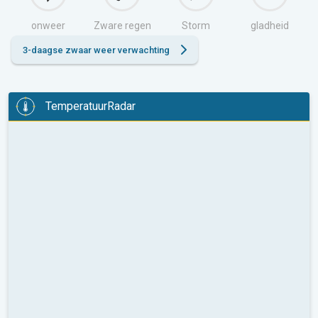
onweer
Zware regen
Storm
gladheid
3-daagse zwaar weer verwachting
TemperatuurRadar