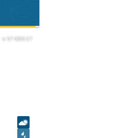
vr 07-08
03:27