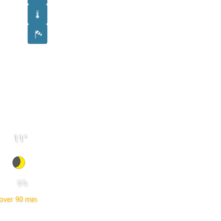
11
°
 0 % 
over 90 min.