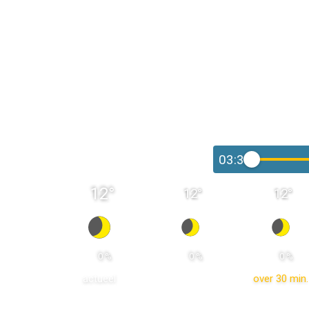
03:30
12
°
12
°
12
°
 0 % 
 0 % 
 0 % 
actueel
over 30 min.