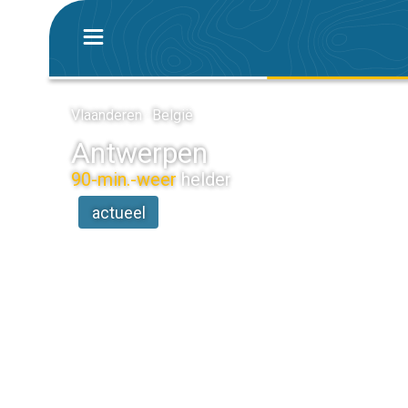
Vlaanderen · België
Antwerpen
90-min.-weer
helder
actueel