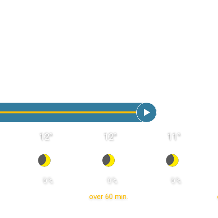
12
°
12
°
11
°
 0 % 
 0 % 
 0 % 
over 60 min.