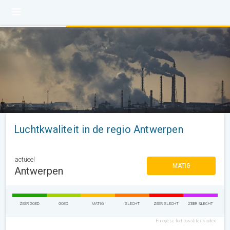
Luchtkwaliteit in de regio Antwerpen
actueel
MATIG
Antwerpen
ZEER GOED
GOED
MATIG
SLECHT
ZEER SLECHT
ZEER SLECHT
Europese luchtkwaliteitsindex