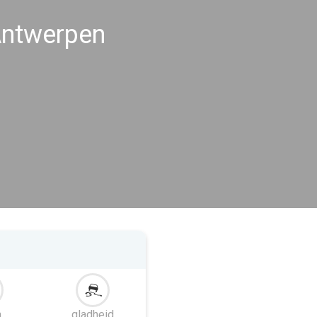
ntwerpen
m
gladheid