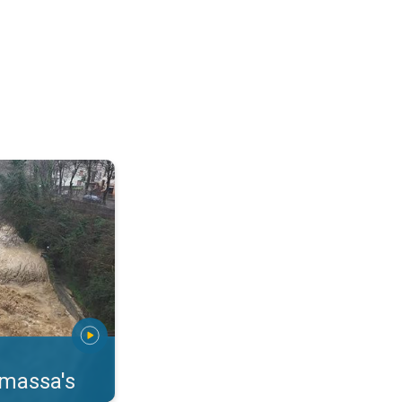
erstromingen Toscane. . .
rmassa's