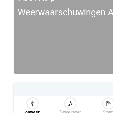
Weerwaarschuwingen A
onweer
Zware regen
Stor