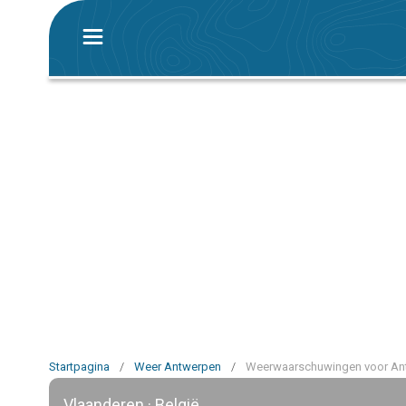
Startpagina
/
Weer Antwerpen
/
Weerwaarschuwingen voor An
Vlaanderen · België