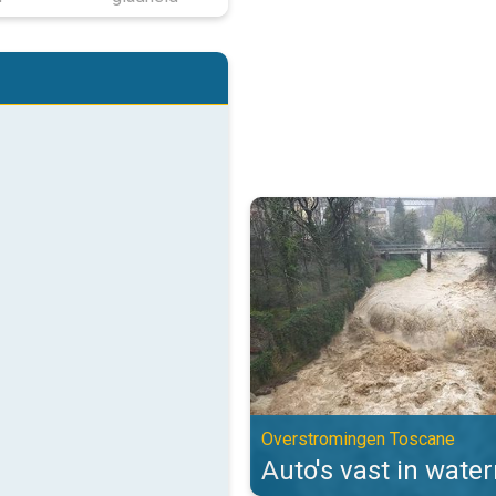
Auto's vast in watermassa's. Ov
Overstromingen Toscane
Auto's vast in wate