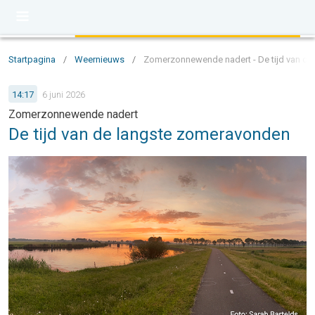
Startpagina
/
Weernieuws
/
Zomerzonnewende nadert - De tijd van d
14:17
6 juni 2026
Zomerzonnewende nadert
De tijd van de langste zomeravonden