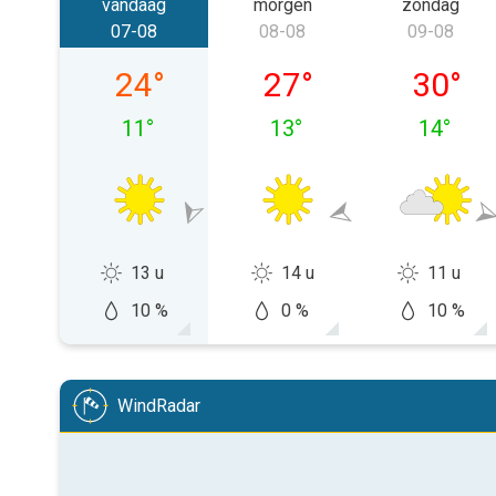
vandaag
morgen
zondag
07-08
08-08
09-08
vrijdag 07-08
zaterdag 08-08
zondag 
24
°
27
°
30
°
11
°
13
°
14
°
13 u
14 u
11 u
10 %
0 %
10 %
WindRadar