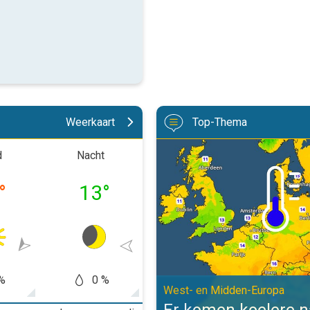
Weerkaart
Top-Thema
Er komen koelere nachten aan. W
d
Nacht
Ochtend
Midd
°
13
°
19
°
27
%
0 %
0 %
0
West- en Midden-Europa
Er komen koelere 