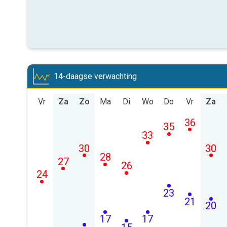
14-daagse verwachting
Vr
Za
Zo
Ma
Di
Wo
Do
Vr
Za
36
35
33
30
30
28
27
26
24
23
21
20
17
17