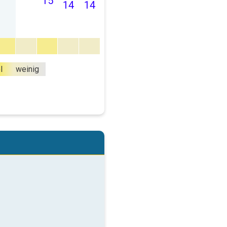
15
14
14
l
weinig