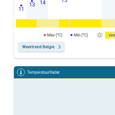
15
14
13
11
Max (°C)
Min (°C)
vee
Weertrend Belgie
TemperatuurRadar