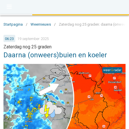
Startpagina
/
Weernieuws
/
Zaterdag nog 25 graden: daarna (onweers
06:23
19 september 2025
Zaterdag nog 25 graden
Daarna (onweers)buien en koeler