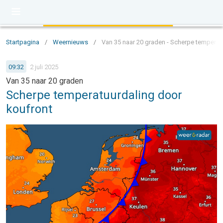
Startpagina
/
Weernieuws
/
Van 35 naar 20 graden - Scherpe temperat
09:32
2 juli 2025
Van 35 naar 20 graden
Scherpe temperatuurdaling door
koufront