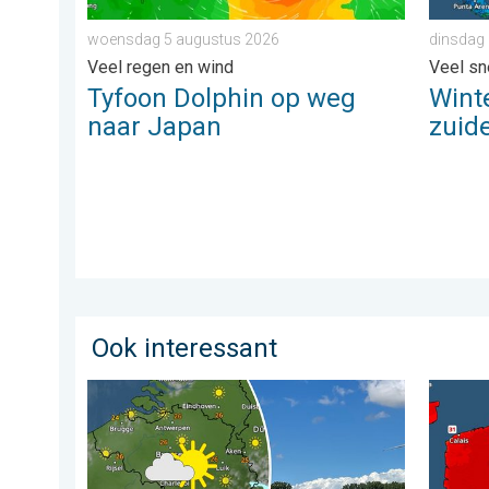
woensdag 5 augustus 2026
dinsdag 
Veel regen en wind
Veel sn
Tyfoon Dolphin op weg
Winte
naar Japan
zuide
Ook interessant
Fraai zomerweer om eropuit te trekken. Weekendweer
Woensda