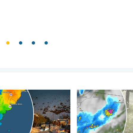
nd. . . woensdag 5 augustus 2026
oet uit het zuidelijk halfrond. Veel sneeuw in de Andes. . . dinsda
Hagel als tennisballen in P