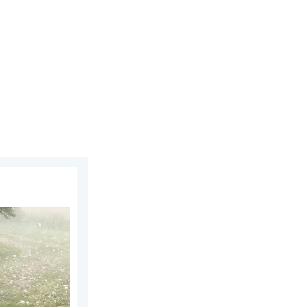
g 28 juli 2026
olen. Zwaar onweer treft steden. . . vrijdag 7 augustus 2026