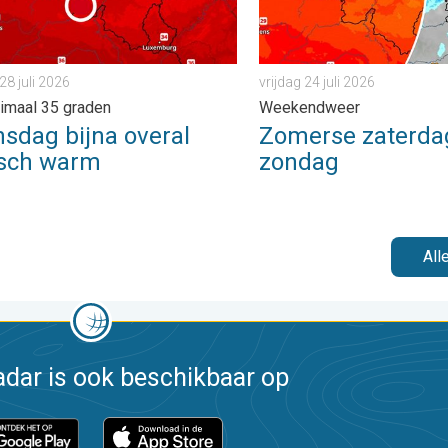
28 juli 2026
vrijdag 24 juli 2026
imaal 35 graden
Weekendweer
sdag bijna overal
Zomerse zaterdag
isch warm
zondag
All
dar is ook beschikbaar op