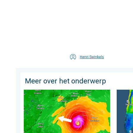
Henri Swinkels
Meer over het onderwerp
Tyfoon Dolphin op weg naar Japan. Veel regen en wi
Wintergr