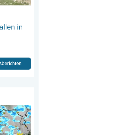
allen in
sberichten
ag 28 juli 2026
ondag. Weekendweer. . . vrijdag 24 juli 2026