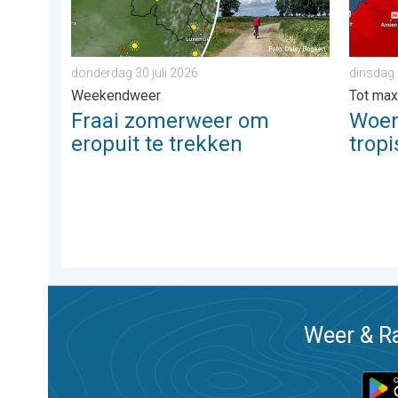
donderdag 30 juli 2026
dinsdag 
Weekendweer
Tot max
Fraai zomerweer om
Woen
eropuit te trekken
trop
Weer & Ra