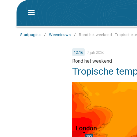
Startpagina
/
Weernieuws
/
Rond het weekend - Tropische te
12:16
7 juli 2026
Rond het weekend
Tropische tempe