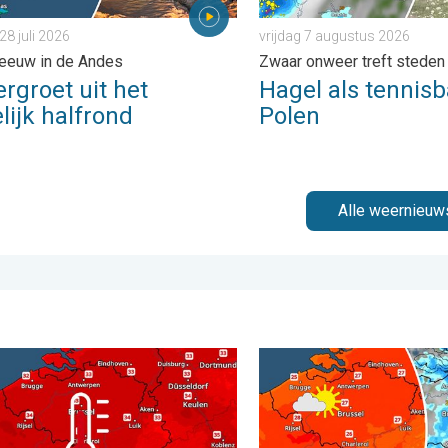
28 juli 2026
vrijdag 7 augustus 2026
eeuw in de Andes
Zwaar onweer treft steden
rgroet uit het
Hagel als tennisb
lijk halfrond
Polen
Alle weernieuw
. . . donderdag 30 juli 2026
g bijna overal tropisch warm. Tot maximaal 35 graden. . . dinsd
Zomerse zaterdag, buiige z