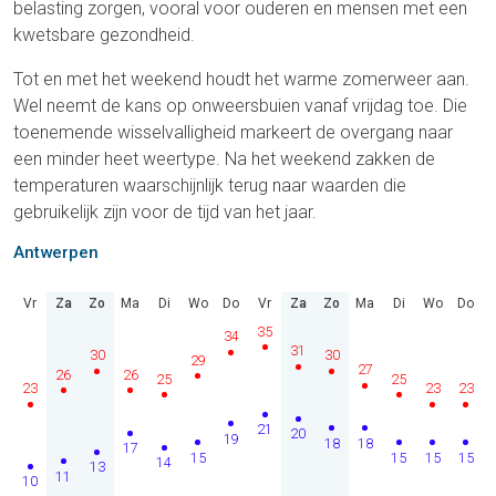
belasting zorgen, vooral voor ouderen en mensen met een
kwetsbare gezondheid.
Tot en met het weekend houdt het warme zomerweer aan.
Wel neemt de kans op onweersbuien vanaf vrijdag toe. Die
toenemende wisselvalligheid markeert de overgang naar
een minder heet weertype. Na het weekend zakken de
temperaturen waarschijnlijk terug naar waarden die
gebruikelijk zijn voor de tijd van het jaar.
Antwerpen
Vr
Za
Zo
Ma
Di
Wo
Do
Vr
Za
Zo
Ma
Di
Wo
Do
35
34
31
30
30
29
27
26
26
25
25
23
23
23
21
20
19
18
18
17
15
15
15
15
14
13
11
10