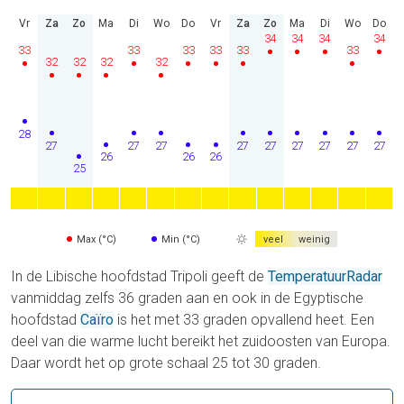
Vr
Za
Zo
Ma
Di
Wo
Do
Vr
Za
Zo
Ma
Di
Wo
Do
34
34
34
34
33
33
33
33
33
33
32
32
32
32
28
27
27
27
27
27
27
27
27
27
26
26
26
25
Max (°C)
Min (°C)
veel
weinig
In de Libische hoofdstad Tripoli geeft de
TemperatuurRadar
vanmiddag zelfs 36 graden aan en ook in de Egyptische
hoofdstad
Caïro
is het met 33 graden opvallend heet. Een
deel van die warme lucht bereikt het zuidoosten van Europa.
Daar wordt het op grote schaal 25 tot 30 graden.