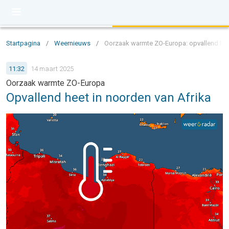
Startpagina
/
Weernieuws
/
Oorzaak warmte ZO-Europa: opvallend heet
11:32
14 maart 2025
Oorzaak warmte ZO-Europa
Opvallend heet in noorden van Afrika