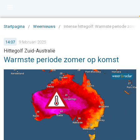
Startpagina
/
Weernieuws
/
Intense hittegolf: Warmste periode zomer 
14:07
9 februari 2025
Hittegolf Zuid-Australië
Warmste periode zomer op komst