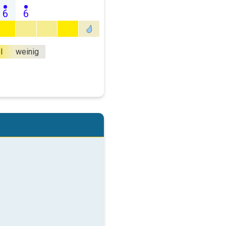
6
6
l
weinig