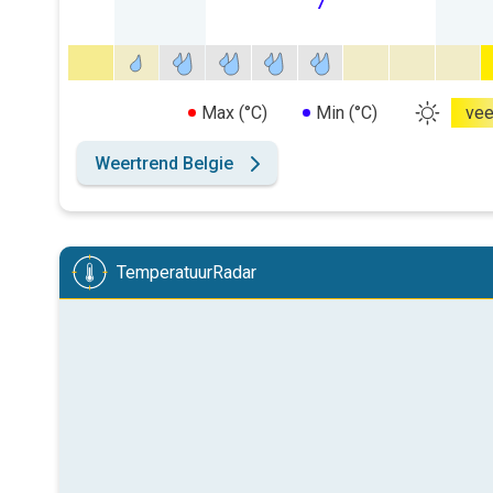
7
Max (°C)
Min (°C)
vee
Weertrend Belgie
TemperatuurRadar