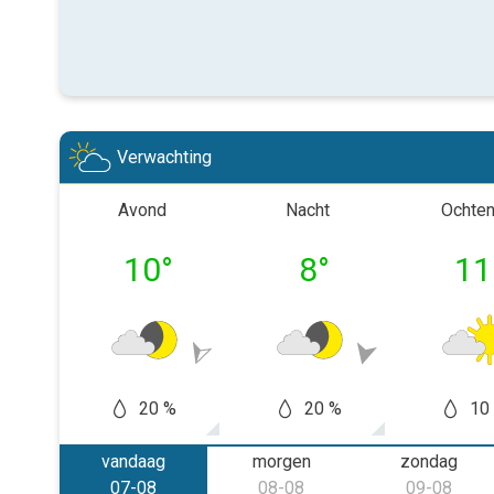
Verwachting
Avond
Nacht
Ochte
10
°
8
°
11
20 %
20 %
10
vandaag
morgen
zondag
07-08
08-08
09-08