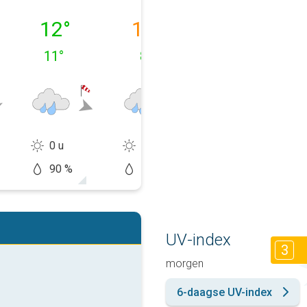
09-08
maandag 10-08
dinsdag 11-08
woensdag 12-
12
°
15
°
13
°
11
°
8
°
7
°
0 u
1 u
1 u
90 %
70 %
60 %
UV-index
3
morgen
6-daagse UV-index