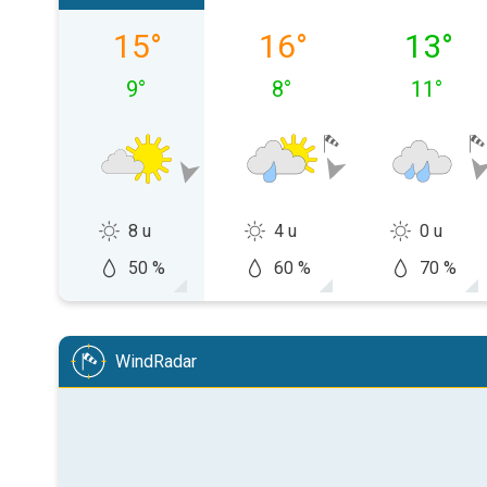
vrijdag 07-08
zaterdag 08-08
zondag 
15
°
16
°
13
°
9
°
8
°
11
°
8 u
4 u
0 u
50 %
60 %
70 %
WindRadar