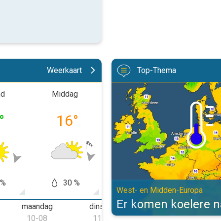
Weerkaart
Top-Thema
Er komen koelere nachten aan. W
nd
Middag
Avond
Nach
°
16
°
12
°
11
 %
30 %
70 %
60
West- en Midden-Europa
Er komen koelere 
maandag
dinsdag
woensdag
d
10-08
11-08
12-08