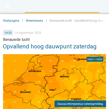
Startpagina
/
Weernieuws
/
Benauwde lucht - Opvallend hoog dauwpu
14:33
19 september 2025
Benauwde lucht
Opvallend hoog dauwpunt zaterdag