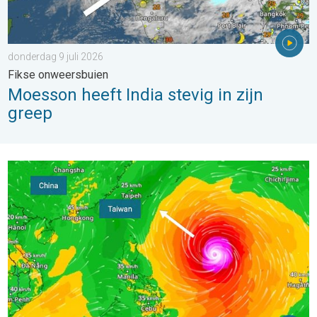
donderdag 9 juli 2026
Fikse onweersbuien
Moesson heeft India stevig in zijn
greep
Supertyfoon Bavi bedreigt Taiwan. Tot 1000 millimeter regen. .