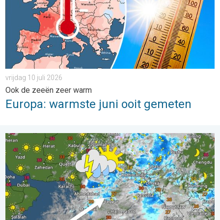
vrijdag 10 juli 2026
Ook de zeeën zeer warm
Europa: warmste juni ooit gemeten
Moesson heeft India stevig in zijn greep. Fikse onweersbuien. .