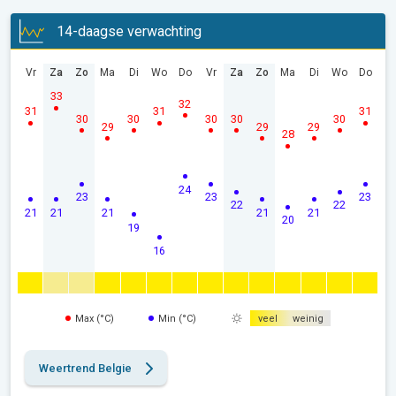
14-daagse verwachting
Vr
Za
Zo
Ma
Di
Wo
Do
Vr
Za
Zo
Ma
Di
Wo
Do
33
32
31
31
31
30
30
30
30
30
29
29
29
28
24
23
23
23
22
22
21
21
21
21
21
20
19
16
Max (°C)
Min (°C)
veel
weinig
Weertrend Belgie