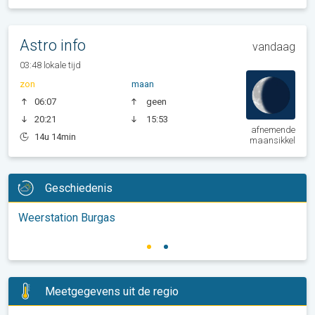
Astro info
vandaag
03:48 lokale tijd
zon
maan
06:07
geen
20:21
15:53
afnemende
14u 14min
maansikkel
Geschiedenis
Weerstation Burgas
Meetgegevens uit de regio