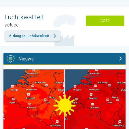
Luchtkwaliteit
GOED
actueel
6-daagse luchtkwaliteit
Nieuws
Volop zon en zomerse warmte. Weekendweer. . .