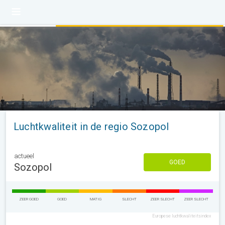
Luchtkwaliteit in de regio Sozopol
actueel
GOED
Sozopol
ZEER GOED
GOED
MATIG
SLECHT
ZEER SLECHT
ZEER SLECHT
Europese luchtkwaliteitsindex