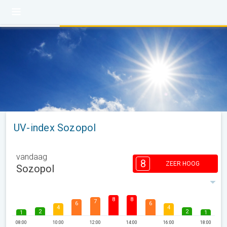
UV-index Sozopol
vandaag
8
ZEER HOOG
Sozopol
8
8
7
6
6
4
4
2
2
1
1
08:00
10:00
12:00
14:00
16:00
18:00