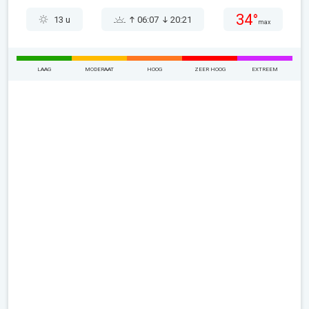
34°
13 u
06:07
20:21
max
LAAG
MODERAAT
HOOG
ZEER HOOG
EXTREEM