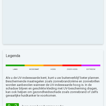
Legenda
LAAG
MODERAAT
HOOG
ZEER HOOG
EXTREEM
Als u de UV-indexwaarde kent, kunt u uw buitenverblijf beter plannen.
Beschermende maatregelen zoals zonnebrandcrème en zonnebrillen
worden aanbevolen wanneer de UV-indexwaarde hoog is. In de
schaduw blijven en geschikte kleding met UV-bescherming dragen,
kan ook helpen om gezondheidsschade zoals zonnebrand of zelfs
gevaarlijke huidkanker te voorkomen.