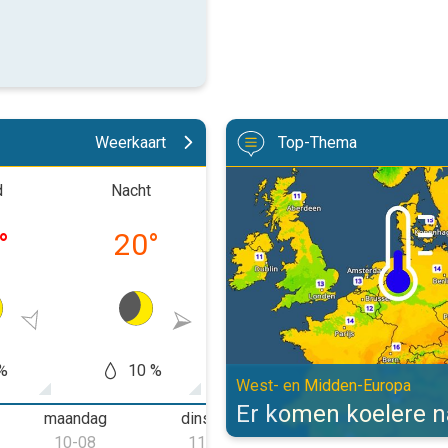
Weerkaart
Top-Thema
Er komen koelere nachten aan. W
d
Nacht
Ochtend
Midd
°
20
°
27
°
33
%
10 %
10 %
20
West- en Midden-Europa
Er komen koelere 
maandag
dinsdag
woensdag
d
10-08
11-08
12-08