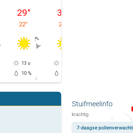
09-08
maandag 10-08
dinsdag 11-08
woensdag 12-
29
°
30
°
31
°
22
°
20
°
16
°
13 u
13 u
14 u
10 %
5 %
20 %
Stuifmeelinfo
krachtig
7-daagse pollenverwacht