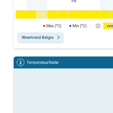
16
Max (°C)
Min (°C)
vee
Weertrend Belgie
TemperatuurRadar