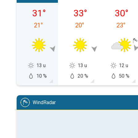
vrijdag 07-08
zaterdag 08-08
zondag 
31
°
33
°
30
°
21
°
20
°
23
°
13 u
13 u
12 u
10 %
20 %
50 %
WindRadar