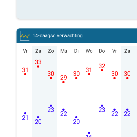
14-daagse verwachting
Vr
Za
Zo
Ma
Di
Wo
Do
Vr
Za
33
32
31
31
30
30
30
30
29
23
23
22
22
22
21
20
20