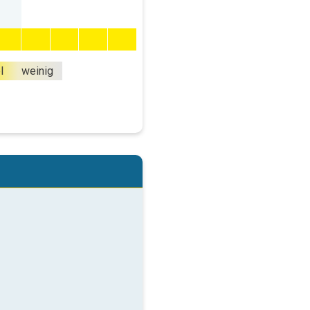
l
weinig