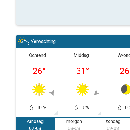
Verwachting
Ochtend
Middag
Avon
26
°
31
°
26
10 %
0 %
0 
vandaag
morgen
zondag
07-08
08-08
09-08