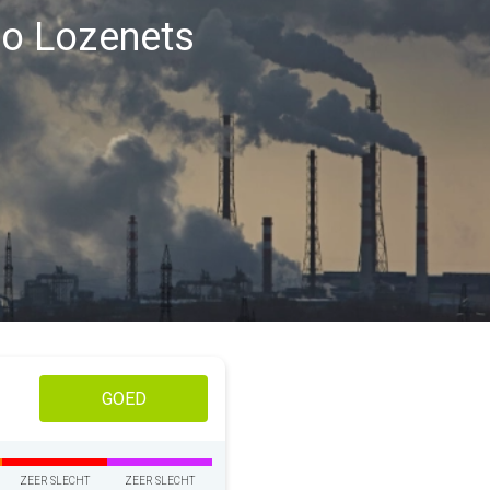
gio Lozenets
GOED
ZEER SLECHT
ZEER SLECHT