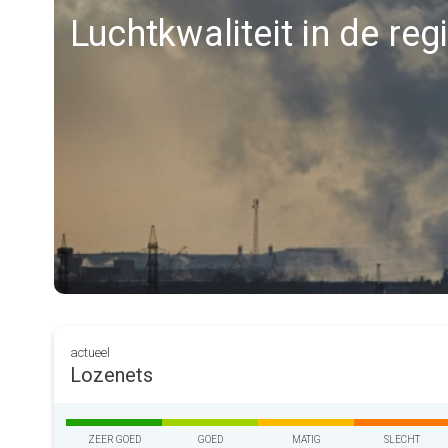
Luchtkwaliteit in de re
actueel
Lozenets
ZEER GOED
GOED
MATIG
SLECHT