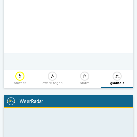
onweer
Zware regen
Storm
gladheid
WeerRadar