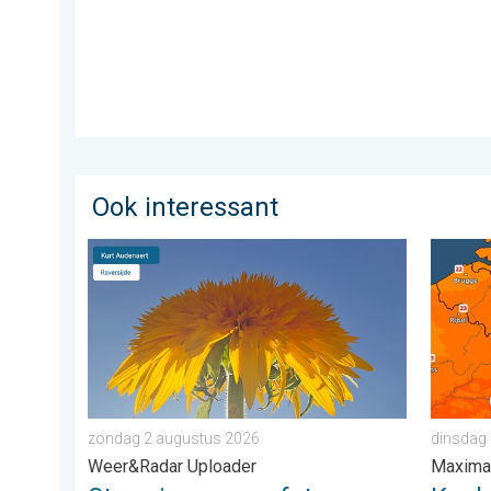
Ook interessant
Stuur jouw weerfoto van de week!. Weer&Radar Uplo
Koeler 
zondag 2 augustus 2026
dinsdag
Weer&Radar Uploader
Maxima