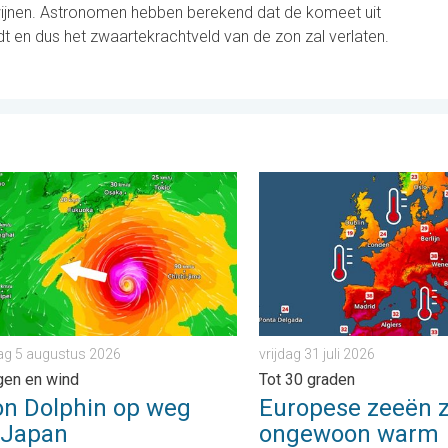
dwijnen. Astronomen hebben berekend dat de komeet uit
dt en dus het zwaartekrachtveld van de zon zal verlaten.
veel wind. . . donderdag 30 juli 2026
Dolphin op weg naar Japan. Veel regen en wind. . . woensdag 5
Europese zeeën zijn ongewo
g 5 augustus 2026
vrijdag 31 juli 2026
gen en wind
Tot 30 graden
on Dolphin op weg
Europese zeeën z
 Japan
ongewoon warm