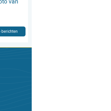
oto van
e berichten