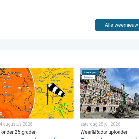
Alle weernieuw
ader. . . zondag 2 augustus 2026
weer op komst. Maxima onder 25 graden. . . dinsdag 4 augustu
Stuur jouw weerfoto van de
 4 augustus 2026
zaterdag 25 juli 2026
 onder 25 graden
Weer&Radar uploader