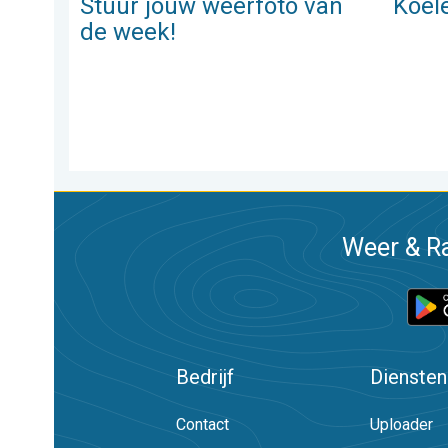
Stuur jouw weerfoto van
Koel
de week!
Weer & Ra
Bedrijf
Diensten
Contact
Uploader