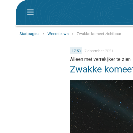
Startpagina
/
Weernieuws
/
Zwakke komeet zichtbaar
17:53
7 december 2021
Alleen met verrekijker te zien
Zwakke komeet