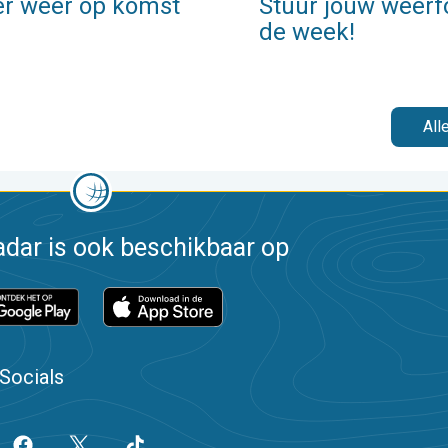
er weer op komst
Stuur jouw weerf
de week!
All
dar is ook beschikbaar op
Socials