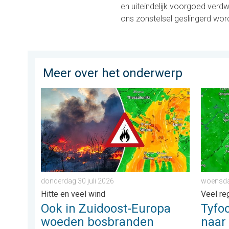
en uiteindelijk voorgoed ver
ons zonstelsel geslingerd wor
Meer over het onderwerp
Ook in Zuidoost-Europa woeden bosbranden. Hitte en 
Tyfoon 
donderdag 30 juli 2026
woensda
Hitte en veel wind
Veel re
Ook in Zuidoost-Europa
Tyfo
woeden bosbranden
naar