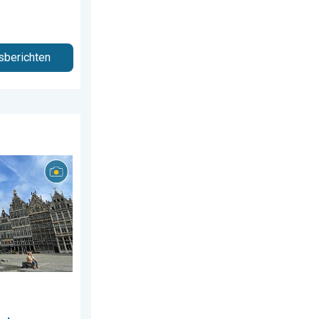
sberichten
s 2026
 week!. Weer&Radar uploader. . . zaterdag 25 juli 2026