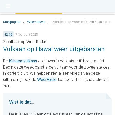
Startpagina
/
Weernieuws
/
Zichtbaar op WeerRadar: Vulkaan op Hawa
12:16
7 februari 2025
Zichtbaar op WeerRadar
Vulkaan op Hawaï weer uitgebarsten
De
Kilauea-vulkaan
op Hawaï is de laatste tijd zeer actief.
Begin deze week barstte de vulkaan voor de zoveelste keer
in korte tijd uit. We hebben niet alleen video's van deze
uitbarsting, ook de
WeerRadar
laat de vulkanische activiteit
zien.
Wist je dat...
De Kilauea-vulkaan op Hawaï is een van de actiefste