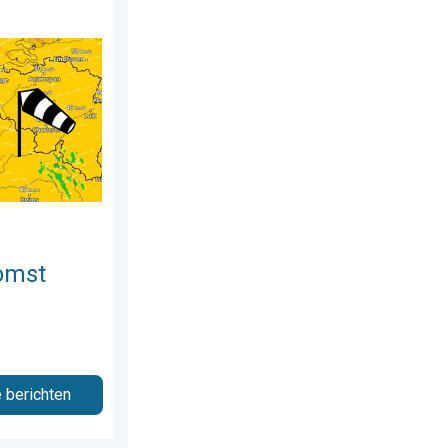
erdag 23 juli 2026
ima onder 25 graden. . . dinsdag 4 augustus 2026
omst
e berichten