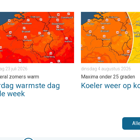
ader. . . zondag 2 augustus 2026
g warmste dag van de week. Bijna overal zomers warm. . . dond
Koeler weer op komst. Max
g 23 juli 2026
dinsdag 4 augustus 2026
veral zomers warm
Maxima onder 25 graden
rdag warmste dag
Koeler weer op k
de week
All