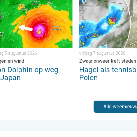
. dinsdag 4 augustus 2026
Dolphin op weg naar Japan. Veel regen en wind. . . woensdag 5
Hagel als tennisballen in P
g 5 augustus 2026
vrijdag 7 augustus 2026
gen en wind
Zwaar onweer treft steden
on Dolphin op weg
Hagel als tennisb
 Japan
Polen
Alle weernieuw