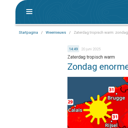
Startpagina
/
Weernieuws
/
Zaterdag tropisch warm: zondag 
14:49
20 juni 2025
Zaterdag tropisch warm
Zondag enorme 