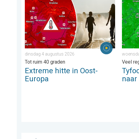
Extreme hitte in Oost-Europa. Tot ruim 40 graden. . 
Tyfoon 
dinsdag 4 augustus 2026
woensda
Tot ruim 40 graden
Veel re
Extreme hitte in Oost-
Tyfo
Europa
naar