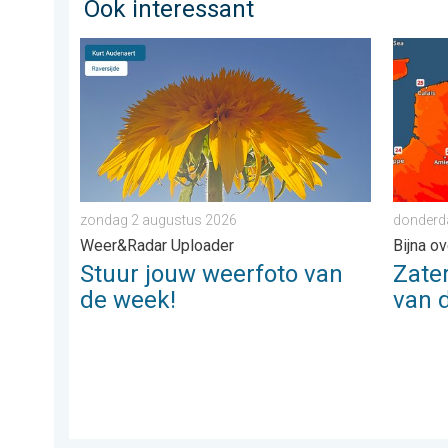
Ook interessant
Stuur jouw weerfoto van de week!. Weer&Radar Uplo
Zaterda
zondag 2 augustus 2026
donderda
Weer&Radar Uploader
Bijna o
Stuur jouw weerfoto van
Zate
de week!
van 