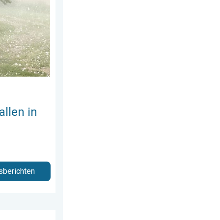
 augustus 2026
olen. Zwaar onweer treft steden. . . vrijdag 7 augustus 2026
allen in
sberichten