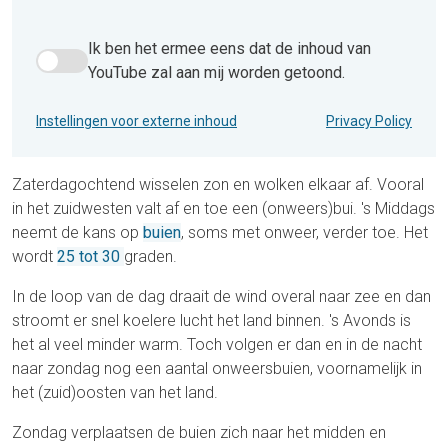
Ik ben het ermee eens dat de inhoud van
Ik ben het ermee eens dat de inhoud van YouTube zal aan 
YouTube zal aan mij worden getoond.
Instellingen voor externe inhoud
Privacy Policy
Zaterdagochtend wisselen zon en wolken elkaar af. Vooral
in het zuidwesten valt af en toe een (onweers)bui. 's Middags
neemt de kans op
buien
, soms met onweer, verder toe. Het
wordt
25 tot 30
graden.
In de loop van de dag draait de wind overal naar zee en dan
stroomt er snel koelere lucht het land binnen. 's Avonds is
het al veel minder warm. Toch volgen er dan en in de nacht
naar zondag nog een aantal onweersbuien, voornamelijk in
het (zuid)oosten van het land.
Zondag verplaatsen de buien zich naar het midden en