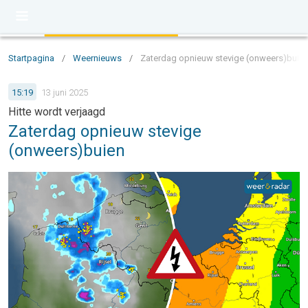
Startpagina
/
Weernieuws
/
Zaterdag opnieuw stevige (onweers)buie
15:19
13 juni 2025
Hitte wordt verjaagd
Zaterdag opnieuw stevige
(onweers)buien