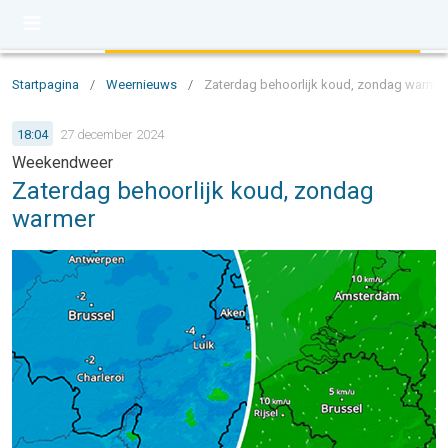
Startpagina
/
Weernieuws
/
Zaterdag behoorlijk koud, zondag warmer
18:04
27 december 2024
Weekendweer
Zaterdag behoorlijk koud, zondag
warmer