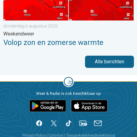
donderdag 6 augustus 2026
Weekendweer
Volop zon en zomerse warmte
Alle berichten
Weer & Radar is ook beschikbaar op
Privacy Policy
|
Colofon
|
Toegankelijkheidsverklaring