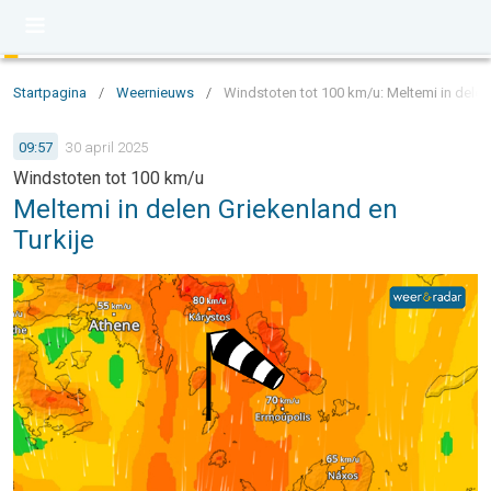
Startpagina
/
Weernieuws
/
Windstoten tot 100 km/u: Meltemi in delen
09:57
30 april 2025
Windstoten tot 100 km/u
Meltemi in delen Griekenland en
Turkije