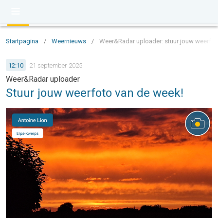
Startpagina
/
Weernieuws
/
Weer&Radar uploader: stuur jouw weerfot
12:10
21 september 2025
Weer&Radar uploader
Stuur jouw weerfoto van de week!