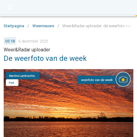
Startpagina
/
Weernieuws
/
Weer&Radar uploader: de weerfoto van d
05:18
6 december 2025
Weer&Radar uploader
De weerfoto van de week