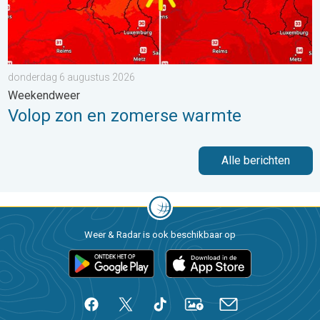
donderdag 6 augustus 2026
Weekendweer
Volop zon en zomerse warmte
Alle berichten
Weer & Radar is ook beschikbaar op