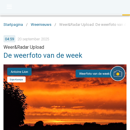
Startpagina
/
Weernieuws
/
Weer&Radar Upload: De weerfoto van de
04:59
20 september 2025
Weer&Radar Upload
De weerfoto van de week