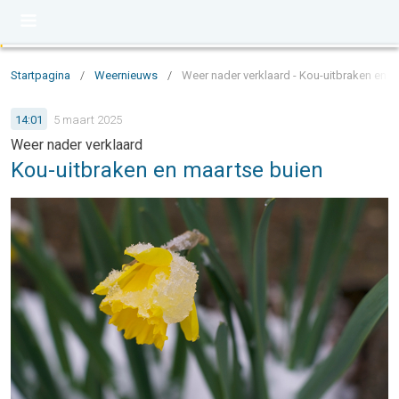
Startpagina
/
Weernieuws
/
Weer nader verklaard - Kou-uitbraken en m
14:01
5 maart 2025
Weer nader verklaard
Kou-uitbraken en maartse buien