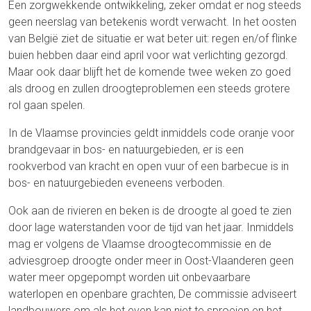
Een zorgwekkende ontwikkeling, zeker omdat er nog steeds
geen neerslag van betekenis wordt verwacht. In het oosten
van België ziet de situatie er wat beter uit: regen en/of flinke
buien hebben daar eind april voor wat verlichting gezorgd.
Maar ook daar blijft het de komende twee weken zo goed
als droog en zullen droogteproblemen een steeds grotere
rol gaan spelen.
In de Vlaamse provincies geldt inmiddels code oranje voor
brandgevaar in bos- en natuurgebieden, er is een
rookverbod van kracht en open vuur of een barbecue is in
bos- en natuurgebieden eveneens verboden.
Ook aan de rivieren en beken is de droogte al goed te zien
door lage waterstanden voor de tijd van het jaar. Inmiddels
mag er volgens de Vlaamse droogtecommissie en de
adviesgroep droogte onder meer in Oost-Vlaanderen geen
water meer opgepompt worden uit onbevaarbare
waterlopen en openbare grachten, De commissie adviseert
landbouwers om als het even kan niet te sproeien en het