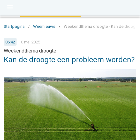
Startpagina
/
Weernieuws
/
Weekendthema droogte - Kan de droogte
06:42
10 mei 2025
Weekendthema droogte
Kan de droogte een probleem worden?