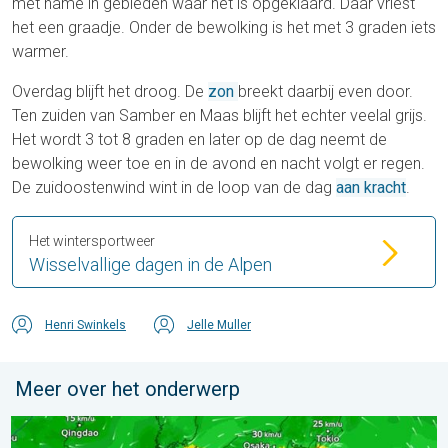
met name in gebieden waar het is opgeklaard. Daar vriest
het een graadje. Onder de bewolking is het met 3 graden iets
warmer.
Overdag blijft het droog. De
zon
breekt daarbij even door.
Ten zuiden van Samber en Maas blijft het echter veelal grijs.
Het wordt 3 tot 8 graden en later op de dag neemt de
bewolking weer toe en in de avond en nacht volgt er regen.
De zuidoostenwind wint in de loop van de dag
aan kracht
.
Het wintersportweer
Wisselvallige dagen in de Alpen
Henri Swinkels
Jelle Muller
Meer over het onderwerp
Tyfoon Dolphin op weg naar Japan. Veel regen en wind. . . w