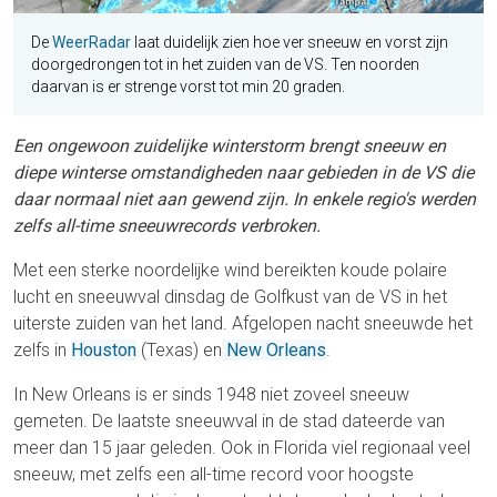
De
WeerRadar
laat duidelijk zien hoe ver sneeuw en vorst zijn
doorgedrongen tot in het zuiden van de VS. Ten noorden
daarvan is er strenge vorst tot min 20 graden.
Een ongewoon zuidelijke winterstorm brengt sneeuw en
diepe winterse omstandigheden naar gebieden in de VS die
daar normaal niet aan gewend zijn. In enkele regio's werden
zelfs all-time sneeuwrecords verbroken.
Met een sterke noordelijke wind bereikten koude polaire
lucht en sneeuwval dinsdag de Golfkust van de VS in het
uiterste zuiden van het land. Afgelopen nacht sneeuwde het
zelfs in
Houston
(Texas) en
New Orleans
.
In New Orleans is er sinds 1948 niet zoveel sneeuw
gemeten. De laatste sneeuwval in de stad dateerde van
meer dan 15 jaar geleden. Ook in Florida viel regionaal veel
sneeuw, met zelfs een all-time record voor hoogste