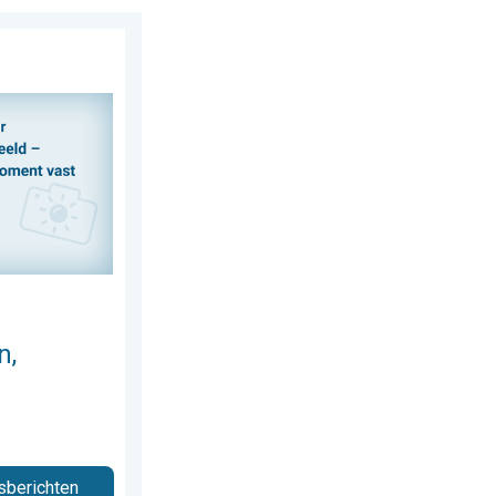
 delen. Deel wat je ziet!. . . zondag 2 augustus 2026
n,
sberichten