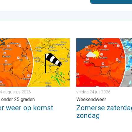
 zaterdag 1 augustus 2026
weer op komst. Maxima onder 25 graden. . . dinsdag 4 augustu
Zomerse zaterdag, buiige z
 4 augustus 2026
vrijdag 24 juli 2026
 onder 25 graden
Weekendweer
er weer op komst
Zomerse zaterdag
zondag