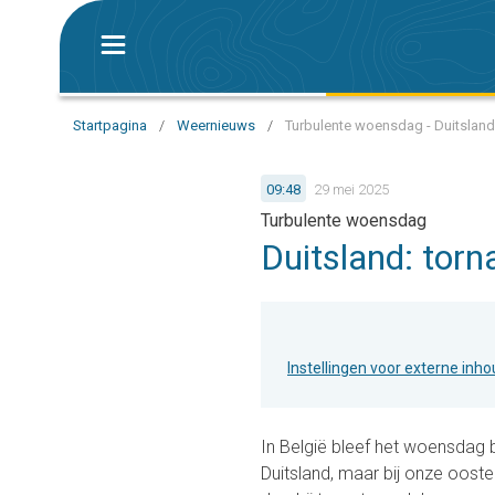
Startpagina
/
Weernieuws
/
Turbulente woensdag - Duitsland
09:48
29 mei 2025
Turbulente woensdag
Duitsland: torn
Instellingen voor externe inh
In België bleef het woensdag b
Duitsland, maar bij onze ooster