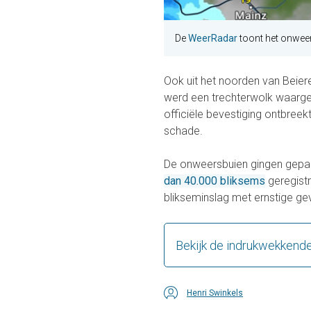
De
WeerRadar
toont het onweer
Ook uit het noorden van Beier
werd een trechterwolk waarge
officiële bevestiging ontbreek
schade.
De onweersbuien gingen gepaa
dan 40.000 bliksems
geregist
blikseminslag met ernstige ge
Bekijk de indrukwekkend
Henri Swinkels