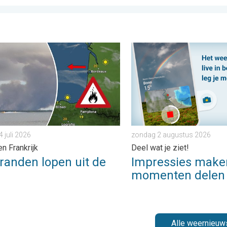
 moesson. . . woensdag 29 juli 2026
en lopen uit de hand. Spanje en Frankrijk. . . vrijdag 24 juli 2026
Impressies maken, momenten
4 juli 2026
zondag 2 augustus 2026
en Frankrijk
Deel wat je ziet!
randen lopen uit de
Impressies make
d
momenten delen
Alle weernieuw