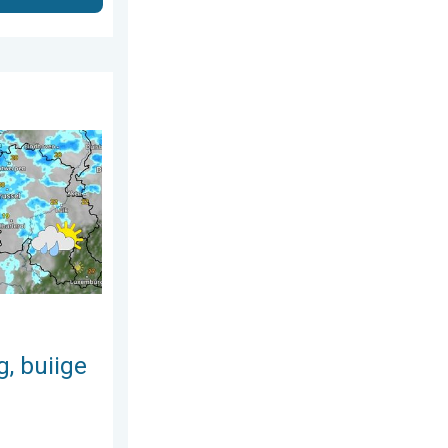
s 2026
ondag. Weekendweer. . . vrijdag 24 juli 2026
, buiige