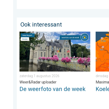
Ook interessant
De weerfoto van de week. Weer&Radar uploader. . .
Koeler 
zaterdag 1 augustus 2026
dinsdag
Weer&Radar uploader
Maxima
De weerfoto van de week
Koel