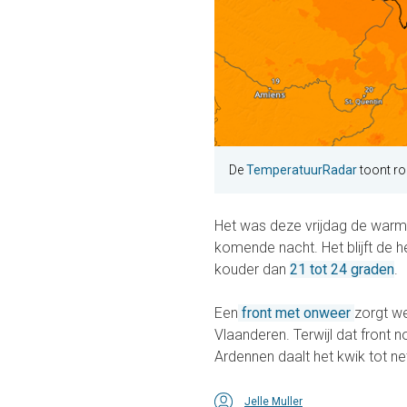
De
TemperatuurRadar
toont ro
Het was deze vrijdag de warms
komende nacht. Het blijft de h
kouder dan
21 tot 24 graden
.
Een
front met onweer
zorgt we
Vlaanderen. Terwijl dat front n
Ardennen daalt het kwik tot n
Jelle Muller