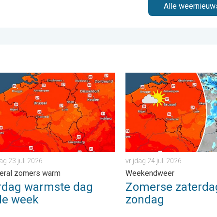
Alle weernieuw
er. . . zaterdag 25 juli 2026
g warmste dag van de week. Bijna overal zomers warm. . . dond
Zomerse zaterdag, buiige z
g 23 juli 2026
vrijdag 24 juli 2026
veral zomers warm
Weekendweer
rdag warmste dag
Zomerse zaterdag
de week
zondag