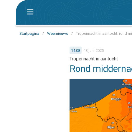
Startpagina
/
Weernieuws
/
Tropennacht in aantocht: rond m
14:08
13 juni 2025
Tropennacht in aantocht
Rond middernac