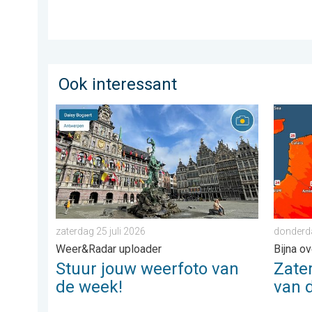
Ook interessant
Stuur jouw weerfoto van de week!. Weer&Radar upload
Zaterda
zaterdag 25 juli 2026
donderda
Weer&Radar uploader
Bijna o
Stuur jouw weerfoto van
Zate
de week!
van 