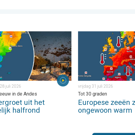
 . maandag 3 augustus 2026
oet uit het zuidelijk halfrond. Veel sneeuw in de Andes. . . dinsda
Europese zeeën zijn ongewo
28 juli 2026
vrijdag 31 juli 2026
eeuw in de Andes
Tot 30 graden
rgroet uit het
Europese zeeën z
lijk halfrond
ongewoon warm