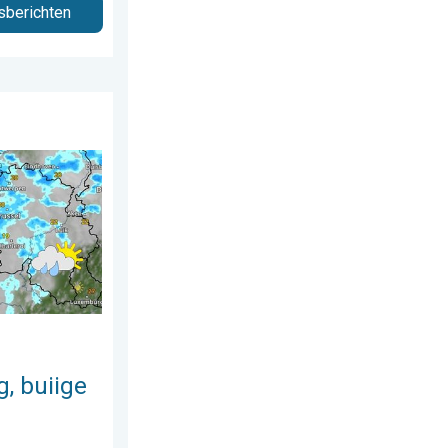
sberichten
erdag 23 juli 2026
ondag. Weekendweer. . . vrijdag 24 juli 2026
, buiige