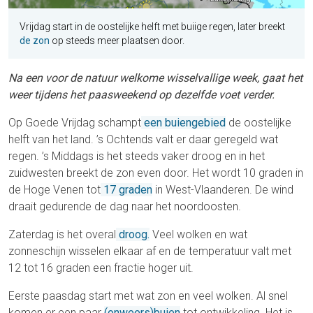
Vrijdag start in de oostelijke helft met buiige regen, later breekt
de zon
op steeds meer plaatsen door.
Na een voor de natuur welkome wisselvallige week, gaat het
weer tijdens het paasweekend op dezelfde voet verder.
Op Goede Vrijdag schampt
een buiengebied
de oostelijke
helft van het land. ’s Ochtends valt er daar geregeld wat
regen. ’s Middags is het steeds vaker droog en in het
zuidwesten breekt de zon even door. Het wordt 10 graden in
de Hoge Venen tot
17 graden
in West-Vlaanderen. De wind
draait gedurende de dag naar het noordoosten.
Zaterdag is het overal
droog.
Veel wolken en wat
zonneschijn wisselen elkaar af en de temperatuur valt met
12 tot 16 graden een fractie hoger uit.
Eerste paasdag start met wat zon en veel wolken. Al snel
komen er een paar
(onweers)buien
tot ontwikkeling. Het is