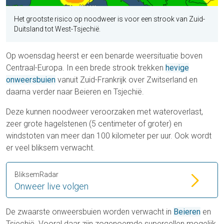
Het grootste risico op noodweer is voor een strook van Zuid-
Duitsland tot West-Tsjechië.
Op woensdag heerst er een benarde weersituatie boven
Centraal-Europa. In een brede strook trekken
hevige
onweersbuien
vanuit Zuid-Frankrijk over Zwitserland en
daarna verder naar Beieren en Tsjechië.
Deze kunnen noodweer veroorzaken met wateroverlast,
zeer grote hagelstenen (5 centimeter of groter) en
windstoten van meer dan 100 kilometer per uur. Ook wordt
er veel bliksem verwacht.
BliksemRadar
Onweer live volgen
De zwaarste onweersbuien worden verwacht in
Beieren
en
Tsjechië. Vooral daar zijn zogenoemde supercellen mogelijk.