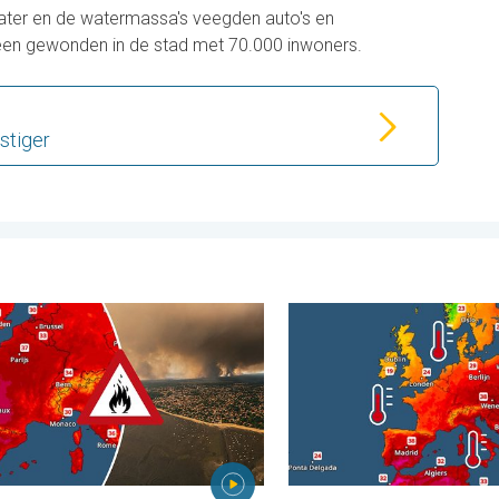
water en de watermassa's veegden auto's en
geen gewonden in de stad met 70.000 inwoners.
stiger
veel wind. . . donderdag 30 juli 2026
e bosbranden in Zuidwest-Europa. Grootschalige evacuaties. . . 
Europese zeeën zijn ongewo