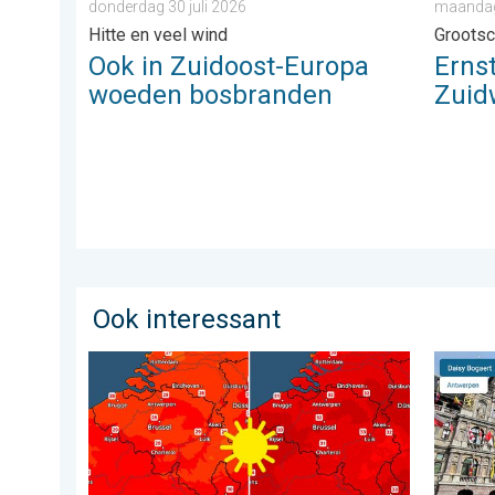
donderdag 30 juli 2026
maandag 
Hitte en veel wind
Grootsc
Ook in Zuidoost-Europa
Erns
woeden bosbranden
Zuid
Ook interessant
Volop zon en zomerse warmte. Weekendweer. . . d
Stuur j