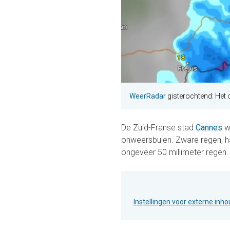
WeerRadar
gisterochtend: Het 
De Zuid-Franse stad
Cannes
w
onweersbuien. Zware regen, hag
ongeveer 50 millimeter regen.
Instellingen voor externe inh