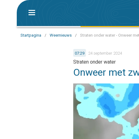
Startpagina
/
Weernieuws
/
Straten onder water - Onweer met
07:29
24 september 2024
Straten onder water
Onweer met zwa