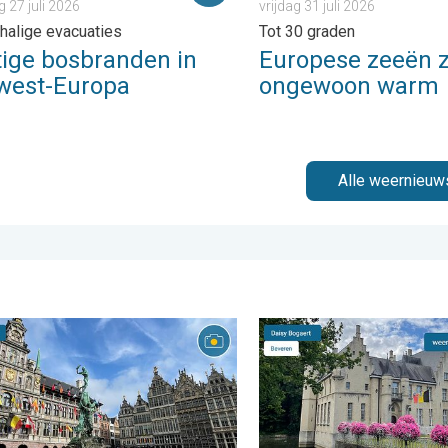
27 juli 2026
vrijdag 31 juli 2026
halige evacuaties
Tot 30 graden
tige bosbranden in
Europese zeeën z
west-Europa
ongewoon warm
Alle weernieuw
onderdag 6 augustus 2026
ouw weerfoto van de week!. Weer&Radar uploader. . . zaterdag 25
De weerfoto van de week. 