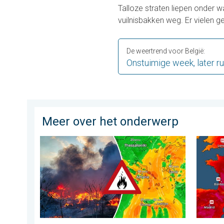
Talloze straten liepen onder 
vuilnisbakken weg. Er vielen 
De weertrend voor België:
Onstuimige week, later ru
Meer over het onderwerp
Ook in Zuidoost-Europa woeden bosbranden. Hitte en 
Ernstig