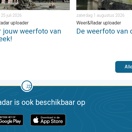
 25 juli 2026
zaterdag 1 augustus 2026
adar uploader
Weer&Radar uploader
r jouw weerfoto van
De weerfoto van 
eek!
All
dar is ook beschikbaar op