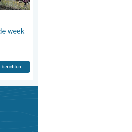
de week
e berichten