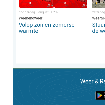
donderdag 6 augustus 2026
zaterdag
Weekendweer
Weer&R
Volop zon en zomerse
Stuu
warmte
de w
Weer & Ra