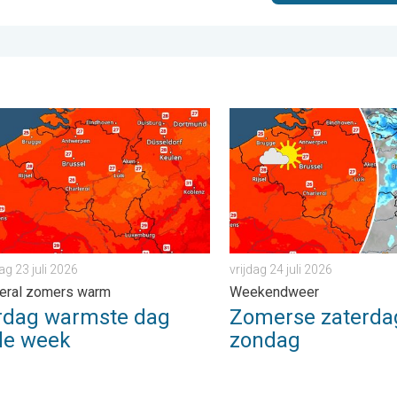
ader. . . zondag 2 augustus 2026
g warmste dag van de week. Bijna overal zomers warm. . . dond
Zomerse zaterdag, buiige z
g 23 juli 2026
vrijdag 24 juli 2026
veral zomers warm
Weekendweer
rdag warmste dag
Zomerse zaterdag
de week
zondag