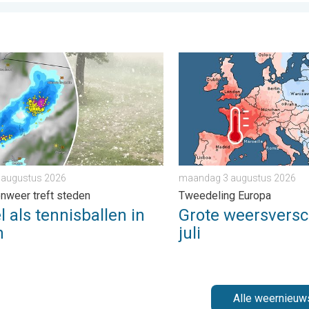
de Andes. . . dinsdag 28 juli 2026
s tennisballen in Polen. Zwaar onweer treft steden. . . vrijdag 7
Grote weersverschillen in 
7 augustus 2026
maandag 3 augustus 2026
nweer treft steden
Tweedeling Europa
 als tennisballen in
Grote weersversch
n
juli
Alle weernieuw