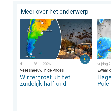
Meer over het onderwerp
Wintergroet uit het zuidelijk halfrond. Veel sneeuw in 
Hagel al
dinsdag 28 juli 2026
vrijdag 
Veel sneeuw in de Andes
Zwaar o
Wintergroet uit het
Hagel
zuidelijk halfrond
Pole