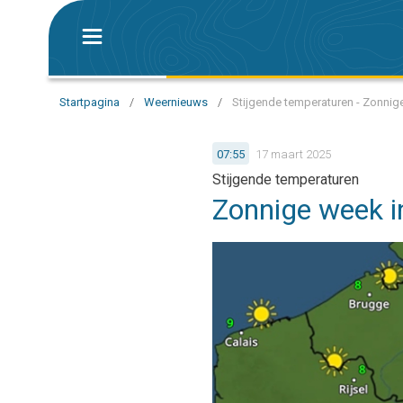
Startpagina
/
Weernieuws
/
Stijgende temperaturen - Zonnige
07:55
17 maart 2025
Stijgende temperaturen
Zonnige week in