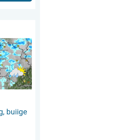
erdag 23 juli 2026
ondag. Weekendweer. . . vrijdag 24 juli 2026
, buiige