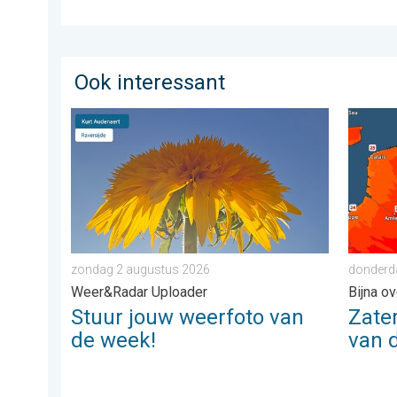
Ook interessant
Stuur jouw weerfoto van de week!. Weer&Radar Uplo
Zaterda
zondag 2 augustus 2026
donderda
Weer&Radar Uploader
Bijna o
Stuur jouw weerfoto van
Zate
de week!
van 