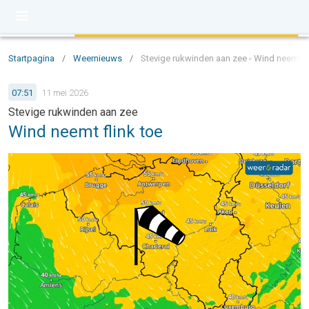
Startpagina
/
Weernieuws
/
Stevige rukwinden aan zee - Wind neemt fl
07:51
11 mei 2026
Stevige rukwinden aan zee
Wind neemt flink toe