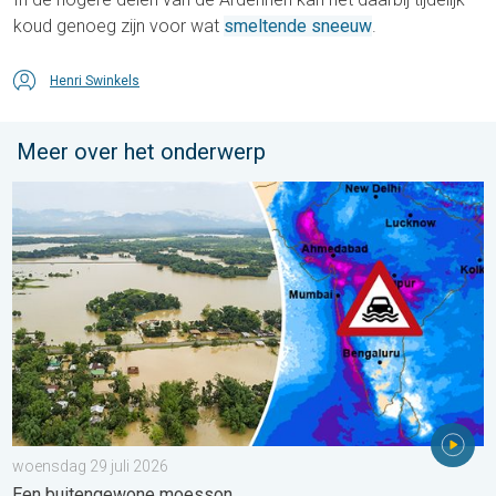
koud genoeg zijn voor wat
smeltende sneeuw
.
Henri Swinkels
Meer over het onderwerp
Overstromingen in delen van Azië. Een buitengewone moesson.
woensdag 29 juli 2026
Een buitengewone moesson