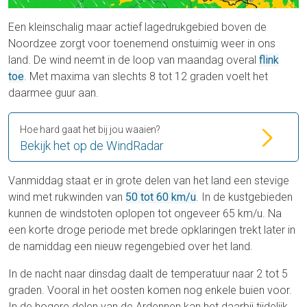
Een kleinschalig maar actief lagedrukgebied boven de
Noordzee zorgt voor toenemend onstuimig weer in ons
land. De wind neemt in de loop van maandag overal
flink
toe
. Met maxima van slechts 8 tot 12 graden voelt het
daarmee guur aan.
Hoe hard gaat het bij jou waaien?
Bekijk het op de WindRadar
Vanmiddag staat er in grote delen van het land een stevige
wind met rukwinden van
50 tot 60 km/u
. In de kustgebieden
kunnen de windstoten oplopen tot ongeveer 65 km/u. Na
een korte droge periode met brede opklaringen trekt later in
de namiddag een nieuw regengebied over het land.
In de nacht naar dinsdag daalt de temperatuur naar 2 tot 5
graden. Vooral in het oosten komen nog enkele buien voor.
In de hogere delen van de Ardennen kan het daarbij tijdelijk