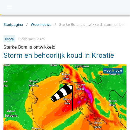
Startpagina
/
Weernieuws
/
Sterke Bora is ontwikkeld: storm en behoor
05:26
15 februari 2025
Sterke Bora is ontwikkeld
Storm en behoorlijk koud in Kroatië