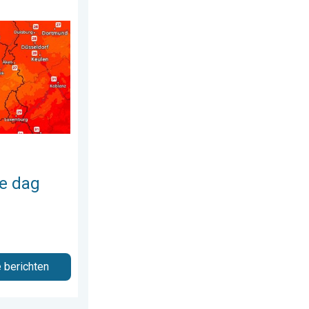
juli 2026
de week. Bijna overal zomers warm. . . donderdag 23 juli 2026
e dag
e berichten