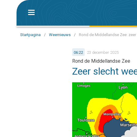
Startpagina
/
Weernieuws
/
Rond de Middellandse Zee: zeer 
06:22
23 december 2025
Rond de Middellandse Zee
Zeer slecht we