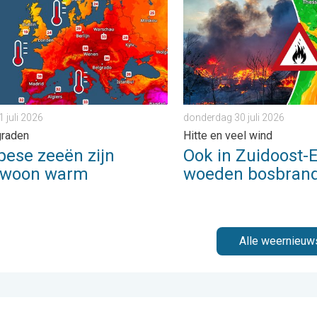
1 juli 2026
donderdag 30 juli 2026
graden
Hitte en veel wind
pese zeeën zijn
Ook in Zuidoost-
ewoon warm
woeden bosbran
Alle weernieuw