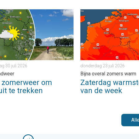
5 graden. . . dinsdag 28 juli 2026
omerweer om eropuit te trekken. Weekendweer. . . donderdag 30 
Zaterdag warmste dag van 
g 30 juli 2026
donderdag 23 juli 2026
ndweer
Bijna overal zomers warm
i zomerweer om
Zaterdag warmst
it te trekken
van de week
All