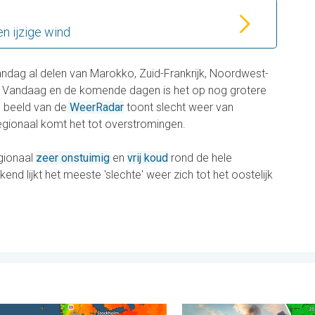
n ijzige wind
ndag al delen van Marokko, Zuid-Frankrijk, Noordwest-
ije. Vandaag en de komende dagen is het op nog grotere
 beeld van de
WeerRadar
toont slecht weer van
egionaal komt het tot overstromingen.
egionaal
zeer onstuimig
en
vrij koud
rond de hele
nd lijkt het meeste 'slechte' weer zich tot het oostelijk
. . . zondag 2 augustus 2026
e zeeën zijn ongewoon warm. Tot 30 graden. . . vrijdag 31 juli 2
Ook in Zuidoost-Europa woe