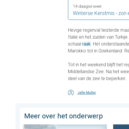
14-daagse weer
Winterse Kerstmis - zon e
Hevige regenval teisterde maa
Italië en het zuiden van Turk
schaal
raak
. Het onderstaande
Marokko tot in Griekenland. R
Tot in het weekend blijft het r
Middellandse Zee. Na het weeke
deel van de zee te beperken.
Jelle Muller
Meer over het onderwerp
Impressies maken, momenten delen. Deel wat je ziet!
Europes