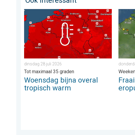
Ook interessant
Woensdag bijna overal tropisch warm. Tot maximaal 3
Fraai z
dinsdag 28 juli 2026
donderda
Tot maximaal 35 graden
Weeke
Woensdag bijna overal
Fraa
tropisch warm
eropu