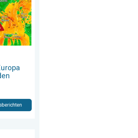
Europa
den
sberichten