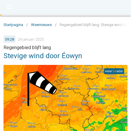
Startpagina
/
Weernieuws
/
Regengebied blijft lang: Stevige wind do
09:28
24 januari 2025
Regengebied blijft lang
Stevige wind door Éowyn