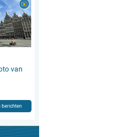
s 2026
 week!. Weer&Radar uploader. . . zaterdag 25 juli 2026
oto van
e berichten