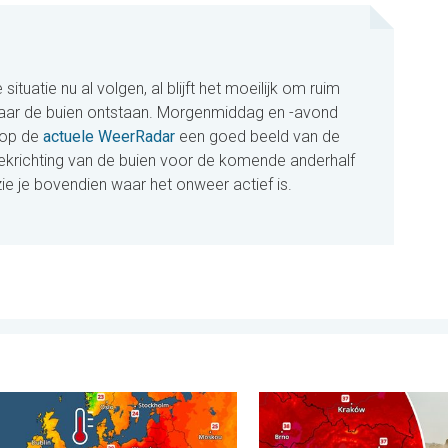
 situatie nu al volgen, al blijft het moeilijk om ruim
aar de buien ontstaan. Morgenmiddag en -avond
 op de
actuele WeerRadar
een goed beeld van de
rekrichting van de buien voor de komende anderhalf
ie je bovendien waar het onweer actief is.
de Andes. . . dinsdag 28 juli 2026
e zeeën zijn ongewoon warm. Tot 30 graden. . . vrijdag 31 juli 2
Extreme hitte in Oost-Euro