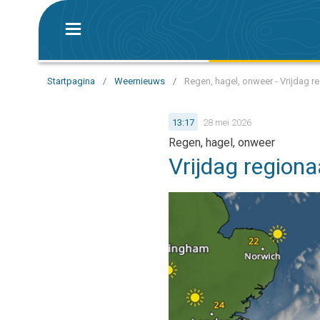
Startpagina
/
Weernieuws
/
Regen, hagel, onweer - Vrijdag r
13:17
28 mei 2026
Regen, hagel, onweer
Vrijdag region