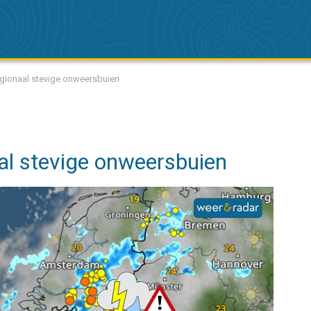
egionaal stevige onweersbuien
aal stevige onweersbuien