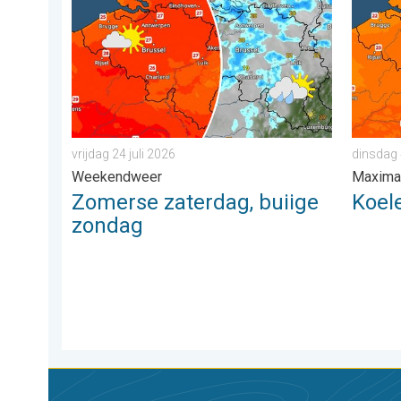
Zomerse zaterdag, buiige zondag. Weekendweer. . . v
Koeler 
vrijdag 24 juli 2026
dinsdag
Weekendweer
Maxima
Zomerse zaterdag, buiige
Koel
zondag