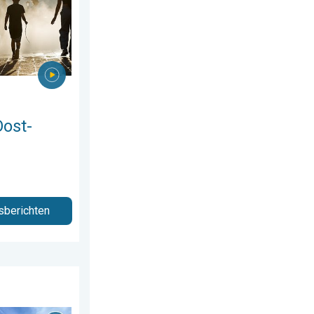
Oost-
sberichten