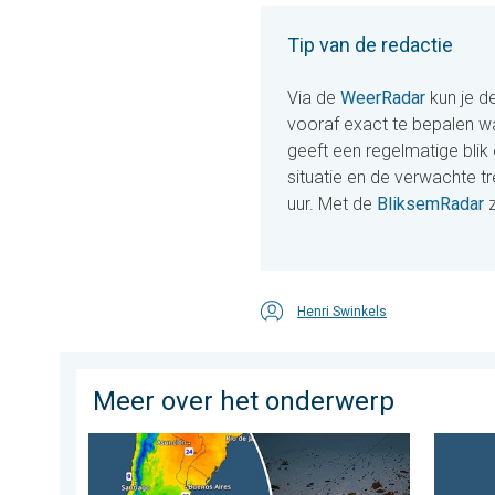
Tip van de redactie
Via de
WeerRadar
kun je de
vooraf exact te bepalen w
geeft een regelmatige blik
situatie en de verwachte t
uur. Met de
BliksemRadar
z
Henri Swinkels
Meer over het onderwerp
Wintergroet uit het zuidelijk halfrond. Veel sneeuw in 
Europes