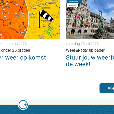
rijdag 24 juli 2026
weer op komst. Maxima onder 25 graden. . . dinsdag 4 augustu
Stuur jouw weerfoto van de
 4 augustus 2026
zaterdag 25 juli 2026
 onder 25 graden
Weer&Radar uploader
er weer op komst
Stuur jouw weerf
de week!
All