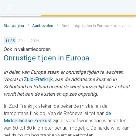
Startpagina
/
Aanbevolen
/
Onstuimige tijden in Europa – ook vakanti
11:25
30 juni 2026
Ook in vakantieoorden
Onrustige tijden in Europa
In delen van Europa staan er onrustige tijden te wachten.
Vooral in
Zuid-Frankrijk
, aan de Adriatische kust en in
Schotland en Ierland neemt de wind aanzienlijk toe. Lokaal
wordt het aan de kusten en op zee onprettig.
In Zuid-Frankrijk steken de bekende mistral en de
tramontana flink op. Van de Rhônevallei tot aan
de
Middellandse Zeekust
zijn er vanaf woensdag windstoten
van
60 tot 80
kilometer per uur mogelijk. De harde wind kan
het risico op bosbranden verder vergroten.