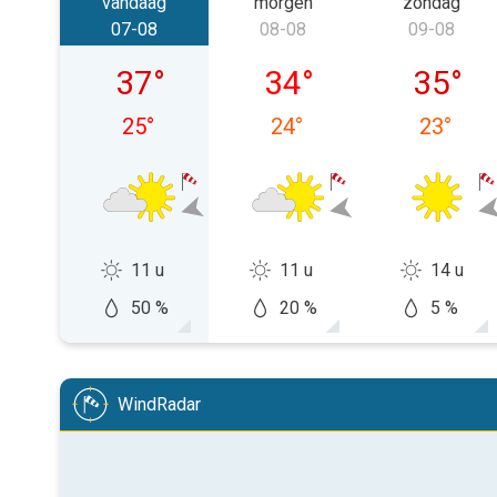
vandaag
morgen
zondag
07-08
08-08
09-08
vrijdag 07-08
zaterdag 08-08
zondag 
37
°
34
°
35
°
25
°
24
°
23
°
11 u
11 u
14 u
50 %
20 %
5 %
WindRadar