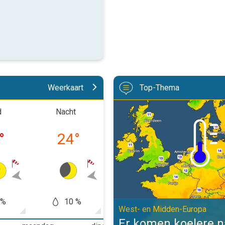
Weerkaart
Top-Thema
Er komen koelere nachten aan. W
d
Nacht
Ochtend
Midd
°
24
°
28
°
34
 %
10 %
20 %
20
West- en Midden-Europa
Er komen koelere 