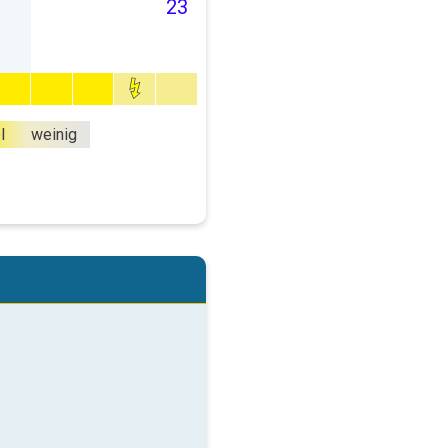
23
l
weinig