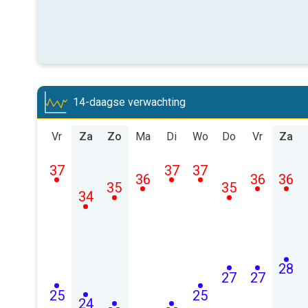
14-daagse verwachting
Vr
Za
Zo
Ma
Di
Wo
Do
Vr
Za
37
37
37
36
36
36
35
35
34
28
27
27
25
25
24