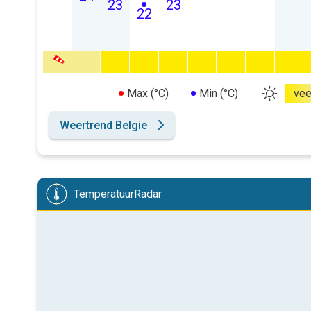
23
23
22
Max (°C)
Min (°C)
vee
Weertrend Belgie
TemperatuurRadar